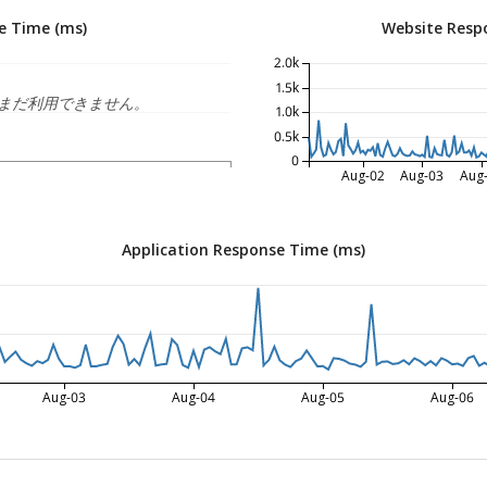
e Time (ms)
Website Resp
2.0k
1.5k
まだ利用できません。
1.0k
0.5k
0
Aug-02
Aug-03
Aug
Application Response Time (ms)
Aug-03
Aug-04
Aug-05
Aug-06