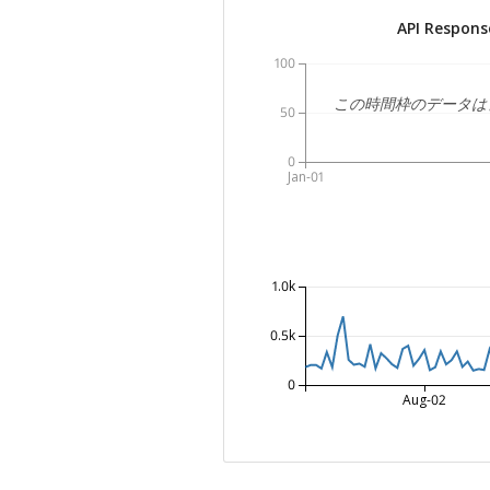
API Respons
100
この時間枠のデータは
50
0
Jan-01
1.0k
0.5k
0
Aug-02